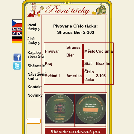
Pivní
Pivovar a Číslo tácku:
tácky
Strauss Bier 2-103
Jiné
tácky
Strauss
Pivovar
Město
Criciuma
Katalog
Bier
sběratelů
Kraj
Stát
Brazílie
Sběratelé
Číslo
Návštěvní
Světadíl
Amerika
2-103
kniha
tácku
Kontakt
Novinky
Klikněte na obrázek pro