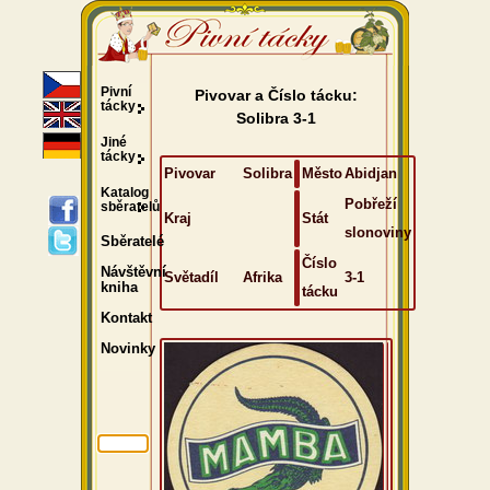
Pivní
Pivovar a Číslo tácku:
tácky
Solibra 3-1
Jiné
tácky
Pivovar
Solibra
Město
Abidjan
Katalog
Pobřeží
sběratelů
Kraj
Stát
slonoviny
Sběratelé
Číslo
Návštěvní
Světadíl
Afrika
3-1
kniha
tácku
Kontakt
Novinky