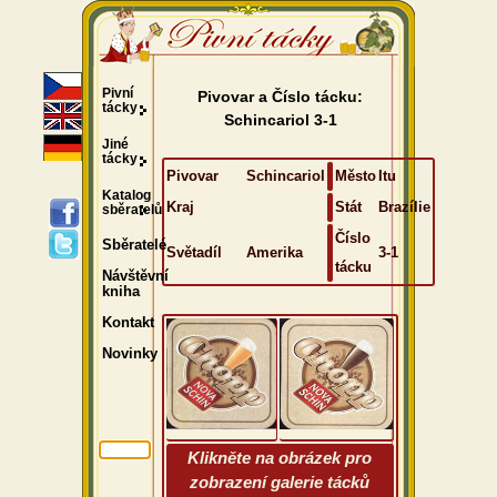
Pivní
Pivovar a Číslo tácku:
tácky
Schincariol 3-1
Jiné
tácky
Pivovar
Schincariol
Město
Itu
Katalog
Kraj
Stát
Brazílie
sběratelů
Číslo
Sběratelé
Světadíl
Amerika
3-1
tácku
Návštěvní
kniha
Kontakt
Novinky
Klikněte na obrázek pro
zobrazení galerie tácků