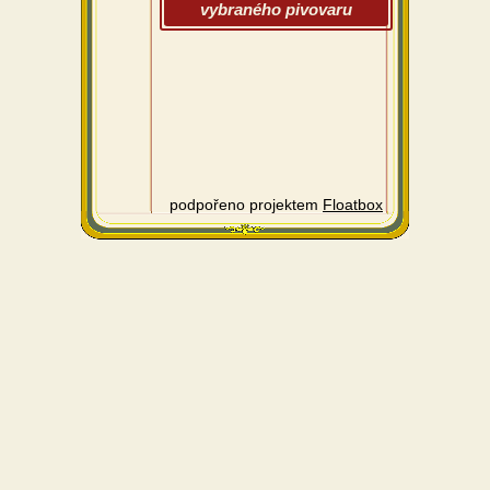
vybraného pivovaru
podpořeno projektem
Floatbox