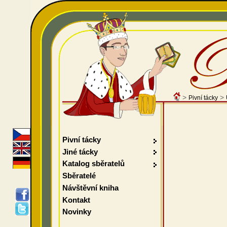
>
>
Pivní tácky
Pivní tácky
Jiné tácky
Katalog sběratelů
Sběratelé
Návštěvní kniha
Kontakt
Novinky