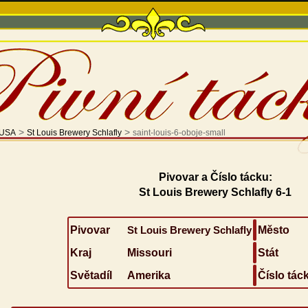
>
>
USA
St Louis Brewery Schlafly
saint-louis-6-oboje-small
Pivovar a Číslo tácku:
St Louis Brewery Schlafly 6-1
Pivovar
St Louis Brewery Schlafly
Město
Kraj
Missouri
Stát
Světadíl
Amerika
Číslo tác