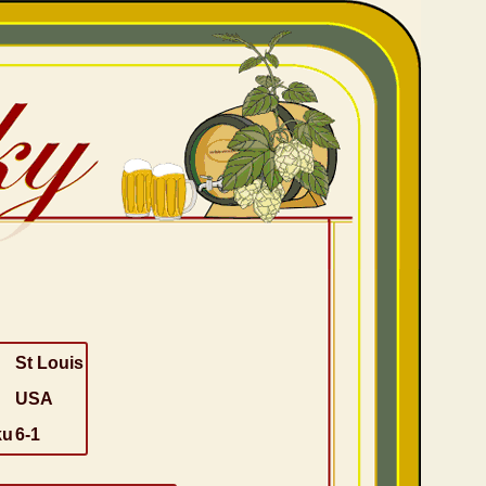
St Louis
USA
ku
6-1