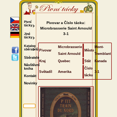
Pivní
Pivovar a Číslo tácku:
tácky
Microbrasserie Saint Arnould
3-1
Jiné
tácky
Katalog
Microbrasserie
Mont-
sběratelů
Pivovar
Město
Saint Arnould
Tremblant
Sběratelé
Kraj
Quebec
Stát
Kanada
Návštěvní
Číslo
kniha
Světadíl
Amerika
3-1
tácku
Kontakt
Novinky