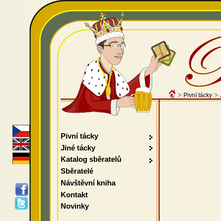
>
>
Pivní tácky
Pivní tácky
Jiné tácky
Katalog sběratelů
Sběratelé
Návštěvní kniha
Kontakt
Novinky