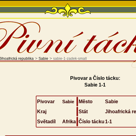
>
>
Jihoafrická republika
Sabie
sabie-1-zadek-small
Pivovar a Číslo tácku:
Sabie 1-1
Pivovar
Sabie
Město
Sabie
Kraj
Stát
Jihoafrická r
Světadíl
Afrika
Číslo tácku
1-1