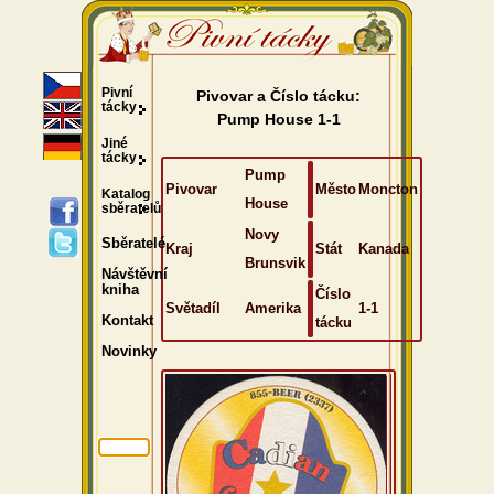
Pivní
Pivovar a Číslo tácku:
tácky
Pump House 1-1
Jiné
tácky
Pump
Pivovar
Město
Moncton
Katalog
House
sběratelů
Novy
Sběratelé
Kraj
Stát
Kanada
Brunsvik
Návštěvní
kniha
Číslo
Světadíl
Amerika
1-1
Kontakt
tácku
Novinky