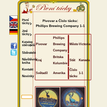
Pivní
Pivovar a Číslo tácku:
tácky
Phillips Brewing Company 1-1
Jiné
tácky
Phillips
Katalog
Pivovar
Brewing
Město
Victoria
sběratelů
Company
Sběratelé
Britska
Návštěvní
Kraj
Stát
Kanada
kniha
Kolumbie
Kontakt
Číslo
Světadíl
Amerika
1-1
tácku
Novinky