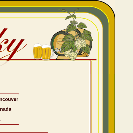
ncouver
nada
1