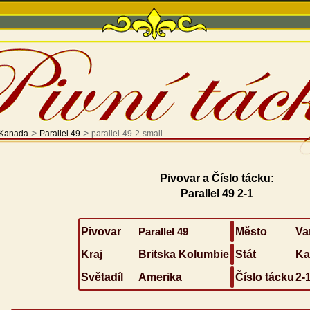
>
>
Kanada
Parallel 49
parallel-49-2-small
Pivovar a Číslo tácku:
Parallel 49 2-1
Pivovar
Parallel 49
Město
Va
Kraj
Britska Kolumbie
Stát
Ka
Světadíl
Amerika
Číslo tácku
2-