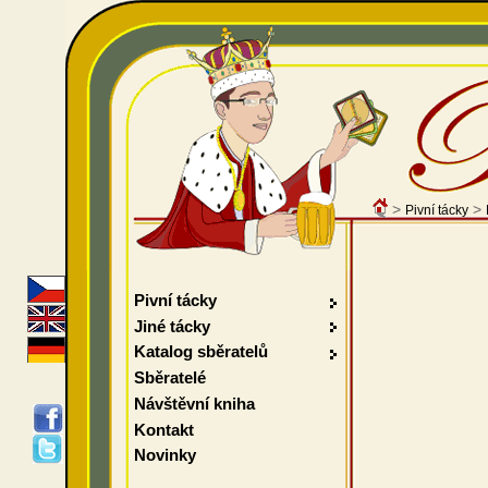
>
>
Pivní tácky
Pivní tácky
Jiné tácky
Katalog sběratelů
Sběratelé
Návštěvní kniha
Kontakt
Novinky