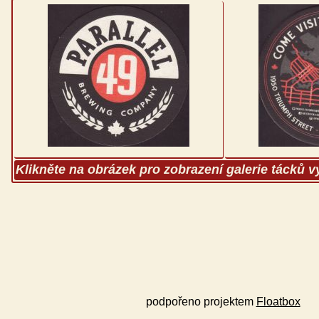
Klikněte na obrázek pro zobrazení galerie tácků 
podpořeno projektem
Floatbox