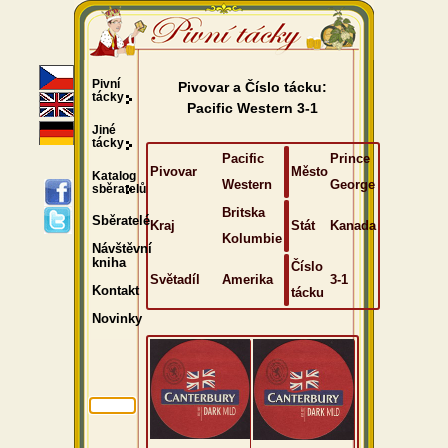
Pivní
Pivovar a Číslo tácku:
tácky
Pacific Western 3-1
Jiné
tácky
Pacific
Prince
Pivovar
Město
Katalog
Western
George
sběratelů
Britska
Sběratelé
Kraj
Stát
Kanada
Kolumbie
Návštěvní
kniha
Číslo
Světadíl
Amerika
3-1
Kontakt
tácku
Novinky