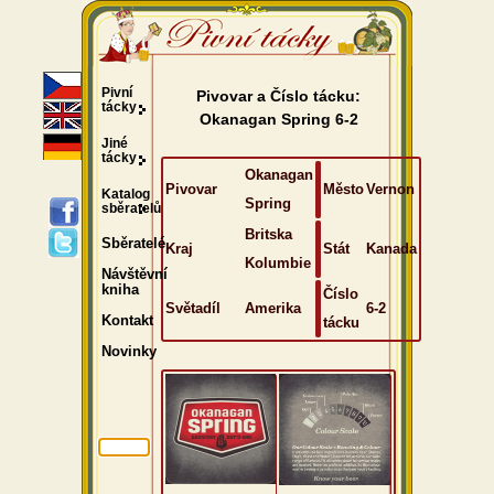
Pivní
Pivovar a Číslo tácku:
tácky
Okanagan Spring 6-2
Jiné
tácky
Okanagan
Pivovar
Město
Vernon
Katalog
Spring
sběratelů
Britska
Sběratelé
Kraj
Stát
Kanada
Kolumbie
Návštěvní
kniha
Číslo
Světadíl
Amerika
6-2
Kontakt
tácku
Novinky