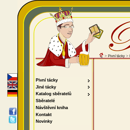
>
>
Pivní tácky
Pivní tácky
Jiné tácky
Katalog sběratelů
Sběratelé
Návštěvní kniha
Kontakt
Novinky