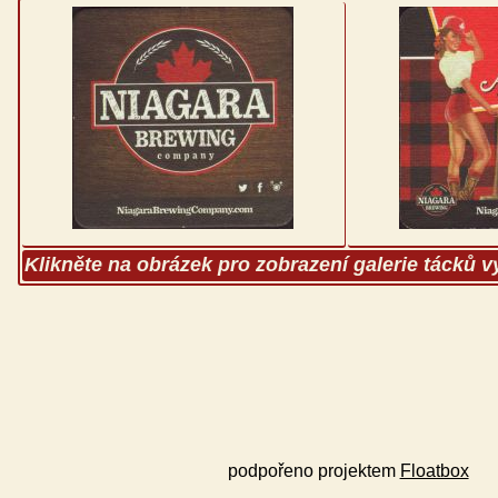
Klikněte na obrázek pro zobrazení galerie tácků 
podpořeno projektem
Floatbox