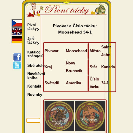
Pivní
Pivovar a Číslo tácku:
tácky
Moosehead 34-1
Jiné
tácky
Saint
Pivovar
Moosehead
Město
Katalog
John
sběratelů
Novy
Sběratelé
Kraj
Stát
Kanada
Brunsvik
Návštěvní
kniha
Číslo
Světadíl
Amerika
34-1
Kontakt
tácku
Novinky