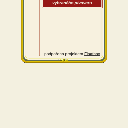
vybraného pivovaru
podpořeno projektem
Floatbox