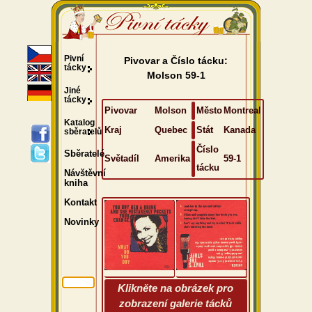
Pivní
Pivovar a Číslo tácku:
tácky
Molson 59-1
Jiné
tácky
Pivovar
Molson
Město
Montreal
Katalog
Kraj
Quebec
Stát
Kanada
sběratelů
Číslo
Sběratelé
Světadíl
Amerika
59-1
tácku
Návštěvní
kniha
Kontakt
Novinky
Klikněte na obrázek pro
zobrazení galerie tácků