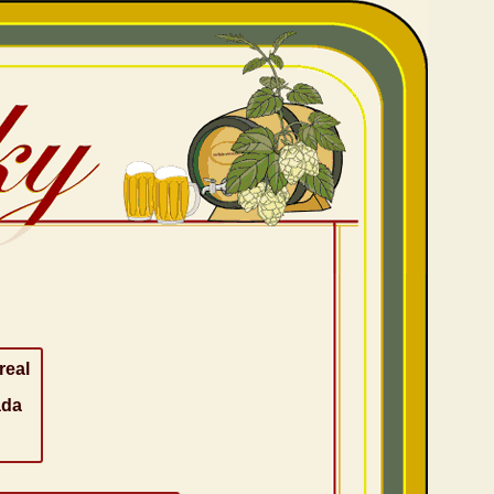
real
da