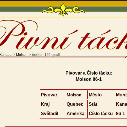
>
>
Kanada
Molson
molson-120-small
Pivovar a Číslo tácku:
Molson 86-1
Pivovar
Molson
Město
Mont
Kraj
Quebec
Stát
Kana
Světadíl
Amerika
Číslo tácku
86-1