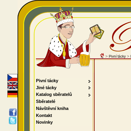
>
>
Pivní tácky
Pivní tácky
Jiné tácky
Katalog sběratelů
Sběratelé
Návštěvní kniha
Kontakt
Novinky