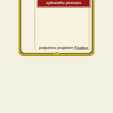
vybraného pivovaru
podpořeno projektem
Floatbox