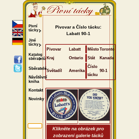
Pivní
Pivovar a Číslo tácku:
tácky
Labatt 90-1
Jiné
tácky
Pivovar
Labatt
Město
Toronto
Katalog
Kraj
Ontario
Stát
Kanada
sběratelů
Číslo
Sběratelé
Světadíl
Amerika
90-1
tácku
Návštěvní
kniha
Kontakt
Novinky
Klikněte na obrázek pro
zobrazení galerie tácků