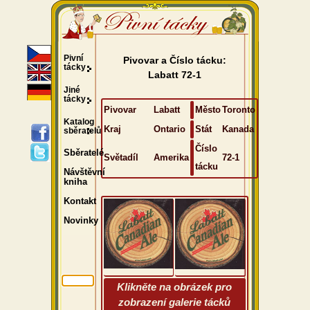
Pivní
Pivovar a Číslo tácku:
tácky
Labatt 72-1
Jiné
tácky
Pivovar
Labatt
Město
Toronto
Katalog
Kraj
Ontario
Stát
Kanada
sběratelů
Číslo
Sběratelé
Světadíl
Amerika
72-1
tácku
Návštěvní
kniha
Kontakt
Novinky
Klikněte na obrázek pro
zobrazení galerie tácků