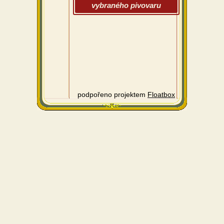
vybraného pivovaru
podpořeno projektem
Floatbox