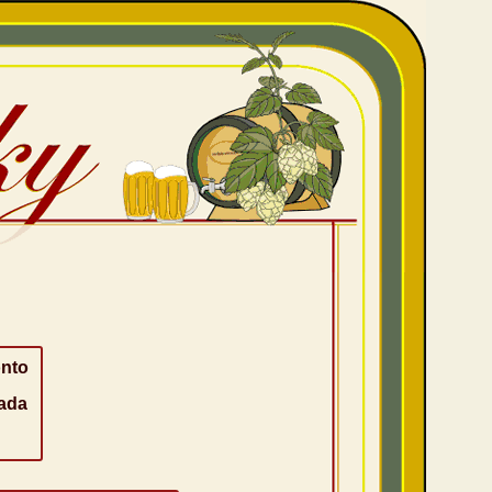
nto
ada