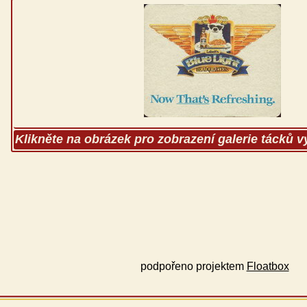
Klikněte na obrázek pro zobrazení galerie tácků 
podpořeno projektem
Floatbox