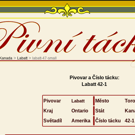
>
>
Kanada
Labatt
labatt-47-small
Pivovar a Číslo tácku:
Labatt 42-1
Pivovar
Labatt
Město
Toro
Kraj
Ontario
Stát
Kan
Světadíl
Amerika
Číslo tácku
42-1