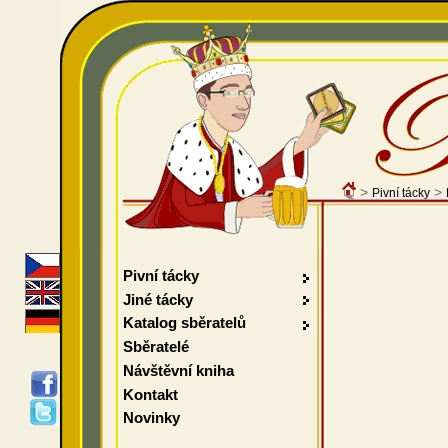
>
>
Pivní tácky
Pivní tácky
Jiné tácky
Katalog sběratelů
Sběratelé
Návštěvní kniha
Kontakt
Novinky