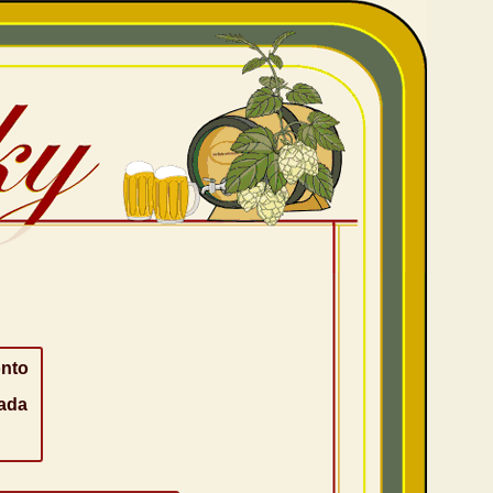
nto
ada