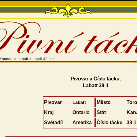
>
>
Kanada
Labatt
labatt-43-small
Pivovar a Číslo tácku:
Labatt 38-1
Pivovar
Labatt
Město
Toro
Kraj
Ontario
Stát
Kan
Světadíl
Amerika
Číslo tácku
38-1