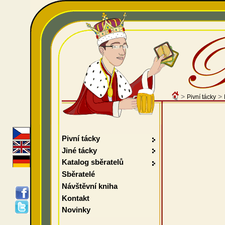
>
>
Pivní tácky
Pivní tácky
Jiné tácky
Katalog sběratelů
Sběratelé
Návštěvní kniha
Kontakt
Novinky