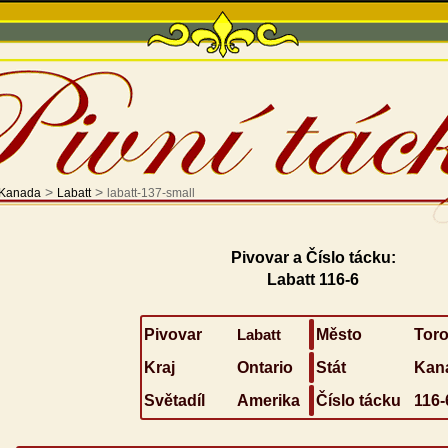
>
>
Kanada
Labatt
labatt-137-small
Pivovar a Číslo tácku:
Labatt 116-6
Pivovar
Labatt
Město
Toro
Kraj
Ontario
Stát
Kan
Světadíl
Amerika
Číslo tácku
116-