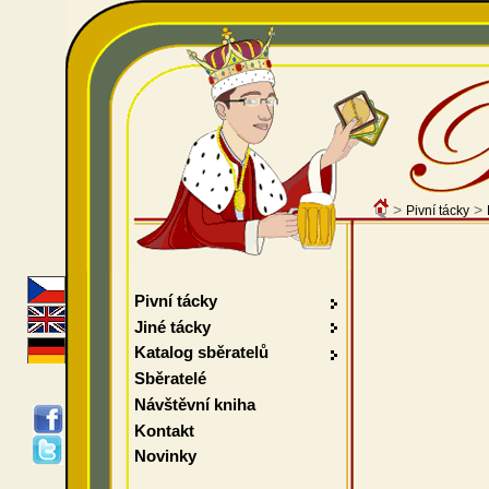
>
>
Pivní tácky
Pivní tácky
Jiné tácky
Katalog sběratelů
Sběratelé
Návštěvní kniha
Kontakt
Novinky