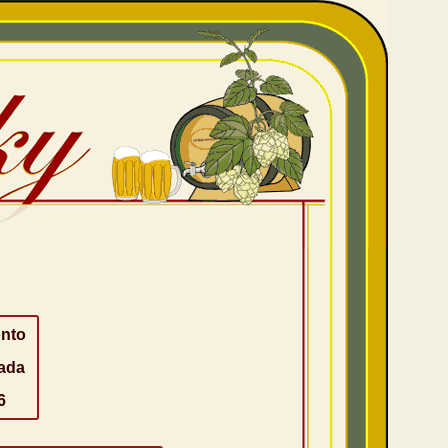
nto
ada
6