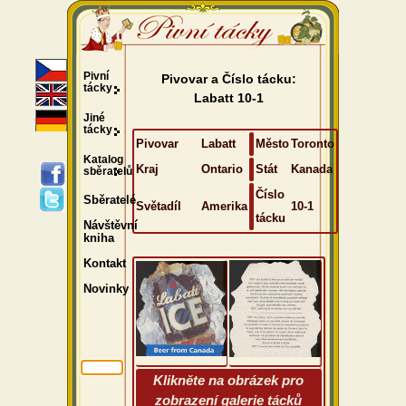
Pivní
Pivovar a Číslo tácku:
tácky
Labatt 10-1
Jiné
tácky
Pivovar
Labatt
Město
Toronto
Katalog
Kraj
Ontario
Stát
Kanada
sběratelů
Číslo
Sběratelé
Světadíl
Amerika
10-1
tácku
Návštěvní
kniha
Kontakt
Novinky
Klikněte na obrázek pro
zobrazení galerie tácků