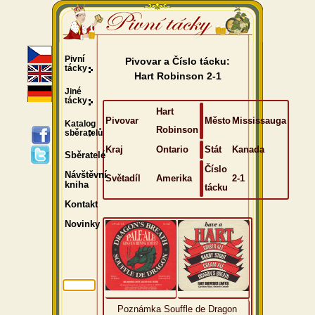
Pivní
Pivovar a Číslo tácku:
tácky
Hart Robinson 2-1
Jiné
tácky
Hart
Pivovar
Město
Mississauga
Katalog
Robinson
sběratelů
Kraj
Ontario
Stát
Kanada
Sběratelé
Číslo
Návštěvní
Světadíl
Amerika
2-1
kniha
tácku
Kontakt
Novinky
Poznámka Souffle de Dragon