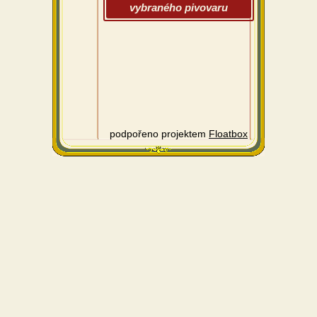
vybraného pivovaru
podpořeno projektem
Floatbox