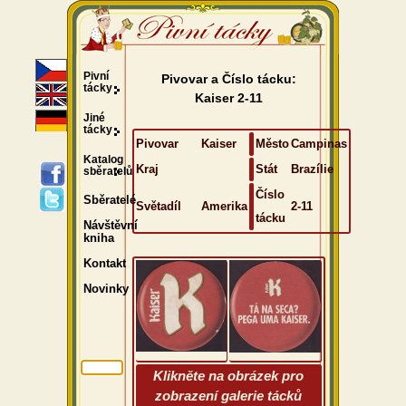
Pivní
Pivovar a Číslo tácku:
tácky
Kaiser 2-11
Jiné
tácky
Pivovar
Kaiser
Město
Campinas
Katalog
Kraj
Stát
Brazílie
sběratelů
Číslo
Sběratelé
Světadíl
Amerika
2-11
tácku
Návštěvní
kniha
Kontakt
Novinky
Klikněte na obrázek pro
zobrazení galerie tácků