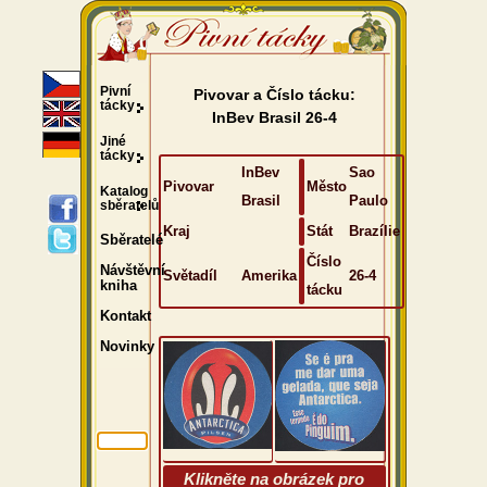
Pivní
Pivovar a Číslo tácku:
tácky
InBev Brasil 26-4
Jiné
tácky
InBev
Sao
Pivovar
Město
Katalog
Brasil
Paulo
sběratelů
Kraj
Stát
Brazílie
Sběratelé
Číslo
Návštěvní
Světadíl
Amerika
26-4
kniha
tácku
Kontakt
Novinky
Klikněte na obrázek pro