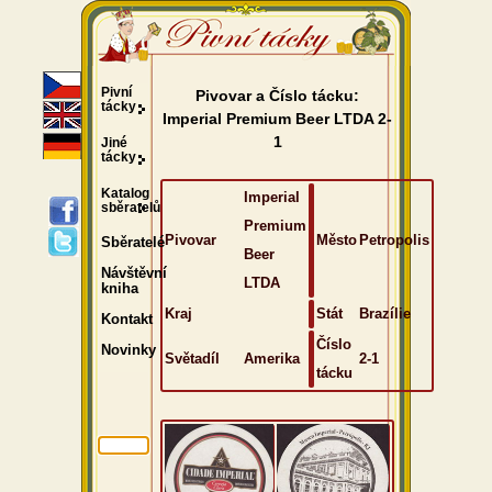
Pivní
Pivovar a Číslo tácku:
tácky
Imperial Premium Beer LTDA 2-
1
Jiné
tácky
Katalog
Imperial
sběratelů
Premium
Pivovar
Město
Petropolis
Sběratelé
Beer
Návštěvní
LTDA
kniha
Kraj
Stát
Brazílie
Kontakt
Číslo
Novinky
Světadíl
Amerika
2-1
tácku