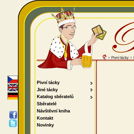
>
>
Pivní tácky
Pivní tácky
Jiné tácky
Katalog sběratelů
Sběratelé
Návštěvní kniha
Kontakt
Novinky