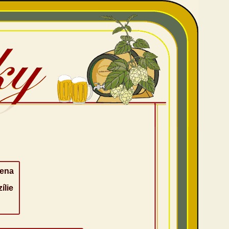
hena
ílie