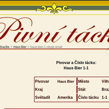
>
>
Brazílie
Haus Bier
haus-bier-1-oboje-small
Pivovar a Číslo tácku:
Haus Bier 1-1
Pivovar
Haus Bier
Město
Vil
Kraj
Stát
Braz
Světadíl
Amerika
Číslo tácku
1-1