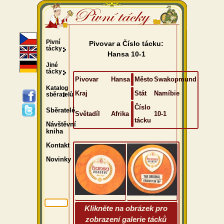
Pivní
Pivovar a Číslo tácku:
tácky
Hansa 10-1
Jiné
tácky
Pivovar
Hansa
Město
Swakopmund
Katalog
Kraj
Stát
Namíbie
sběratelů
Číslo
Sběratelé
Světadíl
Afrika
10-1
tácku
Návštěvní
kniha
Kontakt
Novinky
Klikněte na obrázek pro
zobrazení galerie tácků