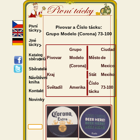
Pivní
Pivovar a Číslo tácku:
tácky
Grupo Modelo (Corona) 73-100
Jiné
tácky
Grupo
Ciudad
Katalog
Pivovar
Modelo
Město
de
sběratelů
(Corona)
Mexico
Sběratelé
Kraj
Stát
Mexiko
Návštěvní
kniha
Číslo
Světadíl
Amerika
73-100
Kontakt
tácku
Novinky