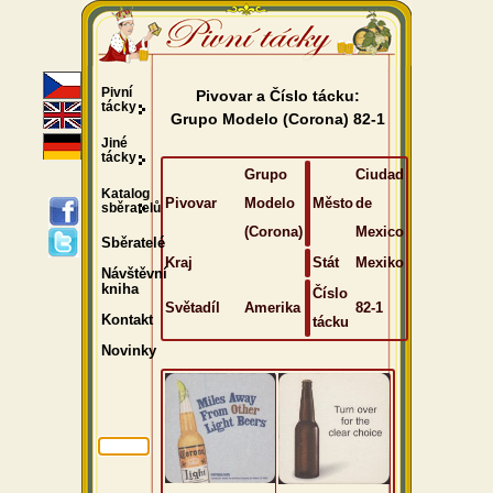
Pivní
Pivovar a Číslo tácku:
tácky
Grupo Modelo (Corona) 82-1
Jiné
tácky
Grupo
Ciudad
Katalog
Pivovar
Modelo
Město
de
sběratelů
(Corona)
Mexico
Sběratelé
Kraj
Stát
Mexiko
Návštěvní
kniha
Číslo
Světadíl
Amerika
82-1
Kontakt
tácku
Novinky