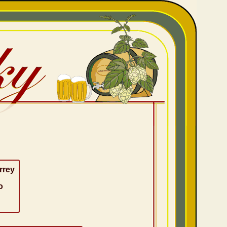
rrey
o