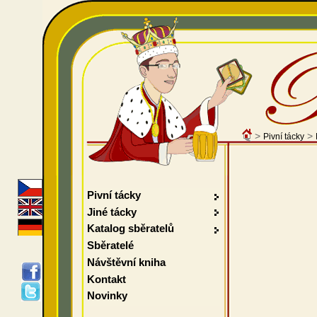
>
>
Pivní tácky
Pivní tácky
Jiné tácky
Katalog sběratelů
Sběratelé
Návštěvní kniha
Kontakt
Novinky