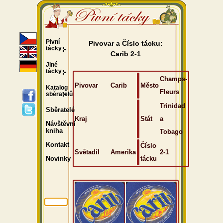
Pivní
Pivovar a Číslo tácku:
tácky
Carib 2-1
Jiné
tácky
Champs-
Pivovar
Carib
Město
Katalog
Fleurs
sběratelů
Trinidad
Sběratelé
Kraj
Stát
a
Návštěvní
kniha
Tobago
Kontakt
Číslo
Světadíl
Amerika
2-1
tácku
Novinky