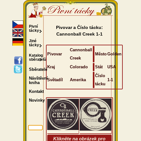
Pivní
Pivovar a Číslo tácku:
tácky
Cannonball Creek 1-1
Jiné
tácky
Cannonball
Pivovar
Město
Golden
Katalog
Creek
sběratelů
Kraj
Colorado
Stát
USA
Sběratelé
Číslo
Návštěvní
Světadíl
Amerika
1-1
kniha
tácku
Kontakt
Novinky
Klikněte na obrázek pro