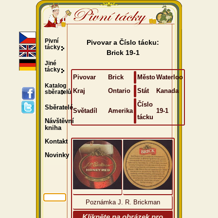
Pivní
Pivovar a Číslo tácku:
tácky
Brick 19-1
Jiné
tácky
Pivovar
Brick
Město
Waterloo
Katalog
Kraj
Ontario
Stát
Kanada
sběratelů
Číslo
Sběratelé
Světadíl
Amerika
19-1
tácku
Návštěvní
kniha
Kontakt
Novinky
Poznámka J. R. Brickman
Klikněte na obrázek pro