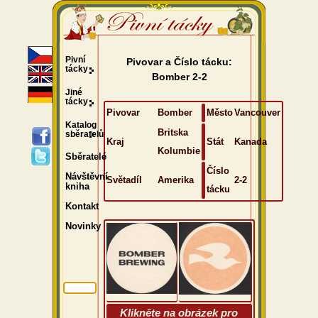
Pivní
Pivovar a Číslo tácku:
tácky
Bomber 2-2
Jiné
tácky
Pivovar
Bomber
Město
Vancouver
Katalog
Britska
sběratelů
Kraj
Stát
Kanada
Kolumbie
Sběratelé
Číslo
Návštěvní
Světadíl
Amerika
2-2
kniha
tácku
Kontakt
Novinky
Klikněte na obrázek pro