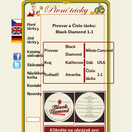
Pivní
Pivovar a Číslo tácku:
tácky
Black Diamond 1-1
Jiné
tácky
Black
Pivovar
Město
Concord
Katalog
Diamond
sběratelů
Kraj
Kalifornie
Stát
USA
Sběratelé
Číslo
Návštěvní
Světadíl
Amerika
1-1
kniha
tácku
Kontakt
Novinky
Klikněte na obrázek pro