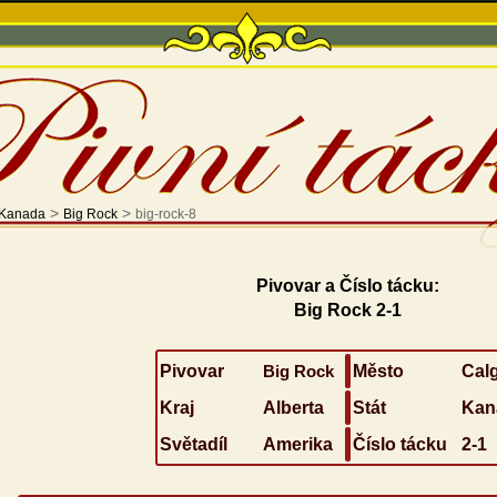
>
>
Kanada
Big Rock
big-rock-8
Pivovar a Číslo tácku:
Big Rock 2-1
Pivovar
Big Rock
Město
Cal
Kraj
Alberta
Stát
Kan
Světadíl
Amerika
Číslo tácku
2-1