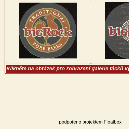
Klikněte na obrázek pro zobrazení galerie tácků 
podpořeno projektem
Floatbox