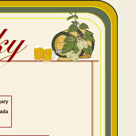
gary
ada