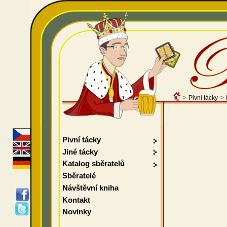
>
>
Pivní tácky
Pivní tácky
Jiné tácky
Katalog sběratelů
Sběratelé
Návštěvní kniha
Kontakt
Novinky