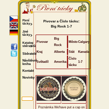
Pivní
Pivovar a Číslo tácku:
tácky
Big Rock 1-7
Jiné
tácky
Big
Pivovar
Město
Calgary
Katalog
Rock
sběratelů
Kraj
Alberta
Stát
Kanada
Sběratelé
Číslo
Návštěvní
Světadíl
Amerika
1-7
kniha
tácku
Kontakt
Novinky
Poznámka We'have put a cap on