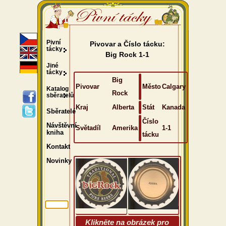
Pivní
Pivovar a Číslo tácku:
tácky
Big Rock 1-1
Jiné
tácky
Big
Pivovar
Město
Calgary
Katalog
Rock
sběratelů
Kraj
Alberta
Stát
Kanada
Sběratelé
Číslo
Návštěvní
Světadíl
Amerika
1-1
kniha
tácku
Kontakt
Novinky
Klikněte na obrázek pro