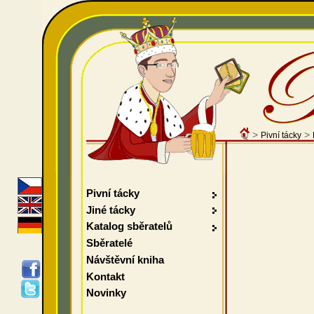
>
>
Pivní tácky
Pivní tácky
Jiné tácky
Katalog sběratelů
Sběratelé
Návštěvní kniha
Kontakt
Novinky