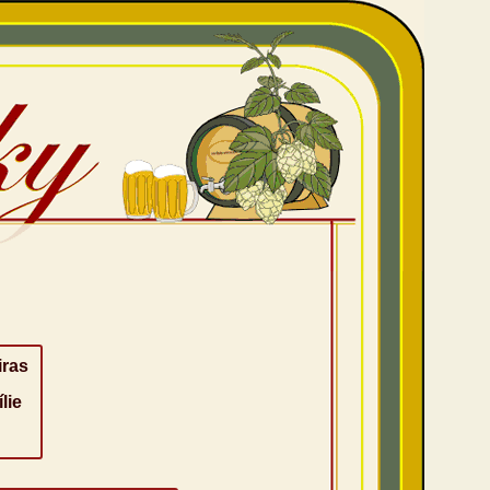
iras
lie