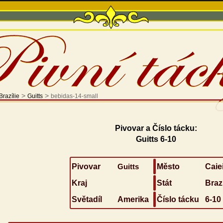
>
>
Brazílie
Guitts
bebidas-14-small
Pivovar a Číslo tácku:
Guitts 6-10
Pivovar
Guitts
Město
Caie
Kraj
Stát
Brazí
Světadíl
Amerika
Číslo tácku
6-10