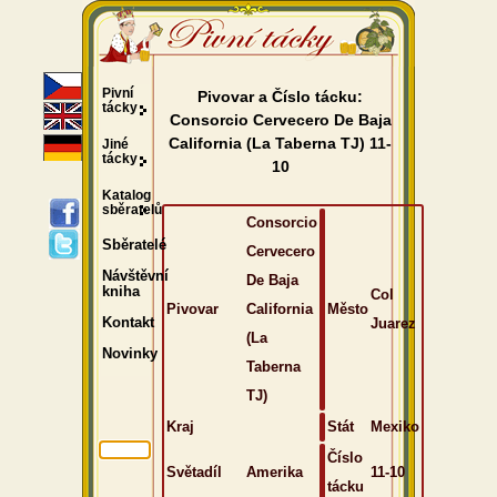
Pivní
Pivovar a Číslo tácku:
tácky
Consorcio Cervecero De Baja
California (La Taberna TJ) 11-
Jiné
tácky
10
Katalog
sběratelů
Consorcio
Sběratelé
Cervecero
Návštěvní
De Baja
kniha
Col
Pivovar
California
Město
Juarez
Kontakt
(La
Novinky
Taberna
TJ)
Kraj
Stát
Mexiko
Číslo
Světadíl
Amerika
11-10
tácku