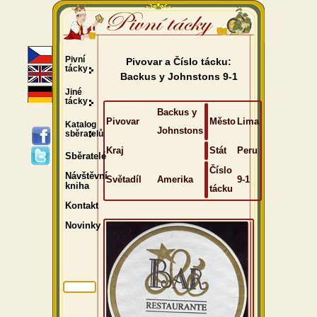
Pivní
Pivovar a Číslo tácku:
tácky
Backus y Johnstons 9-1
Jiné
tácky
Backus y
Pivovar
Město
Lima
Katalog
Johnstons
sběratelů
Kraj
Stát
Peru
Sběratelé
Číslo
Návštěvní
Světadíl
Amerika
9-1
kniha
tácku
Kontakt
Novinky