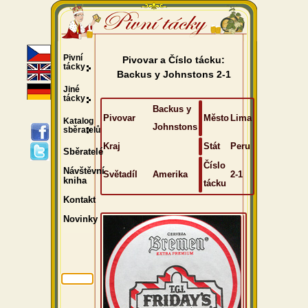
Pivní
Pivovar a Číslo tácku:
tácky
Backus y Johnstons 2-1
Jiné
tácky
Backus y
Pivovar
Město
Lima
Katalog
Johnstons
sběratelů
Kraj
Stát
Peru
Sběratelé
Číslo
Návštěvní
Světadíl
Amerika
2-1
kniha
tácku
Kontakt
Novinky