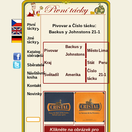
Pivní
Pivovar a Číslo tácku:
tácky
Backus y Johnstons 21-1
Jiné
tácky
Backus y
Pivovar
Město
Lima
Katalog
Johnstons
sběratelů
Kraj
Stát
Peru
Sběratelé
Číslo
Návštěvní
Světadíl
Amerika
21-1
kniha
tácku
Kontakt
Novinky
Klikněte na obrázek pro