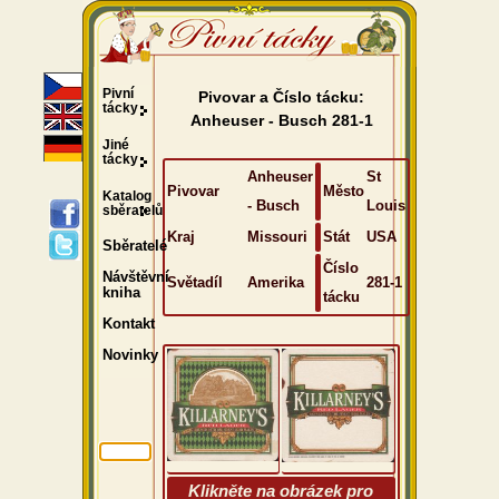
Pivní
Pivovar a Číslo tácku:
tácky
Anheuser - Busch 281-1
Jiné
tácky
Anheuser
St
Pivovar
Město
Katalog
- Busch
Louis
sběratelů
Kraj
Missouri
Stát
USA
Sběratelé
Číslo
Návštěvní
Světadíl
Amerika
281-1
kniha
tácku
Kontakt
Novinky
Klikněte na obrázek pro