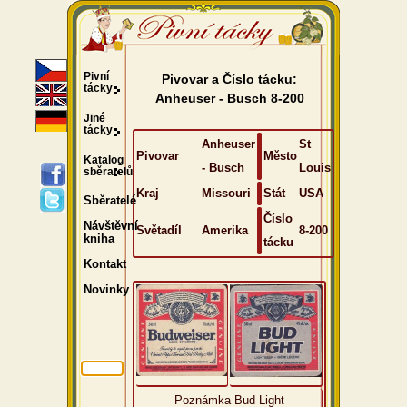
Pivní
Pivovar a Číslo tácku:
tácky
Anheuser - Busch 8-200
Jiné
tácky
Anheuser
St
Pivovar
Město
Katalog
- Busch
Louis
sběratelů
Kraj
Missouri
Stát
USA
Sběratelé
Číslo
Návštěvní
Světadíl
Amerika
8-200
kniha
tácku
Kontakt
Novinky
Poznámka Bud Light