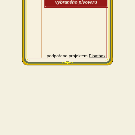
vybraného pivovaru
podpořeno projektem
Floatbox