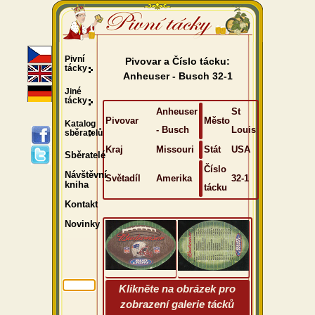
Pivní
Pivovar a Číslo tácku:
tácky
Anheuser - Busch 32-1
Jiné
tácky
Anheuser
St
Pivovar
Město
Katalog
- Busch
Louis
sběratelů
Kraj
Missouri
Stát
USA
Sběratelé
Číslo
Návštěvní
Světadíl
Amerika
32-1
kniha
tácku
Kontakt
Novinky
Klikněte na obrázek pro
zobrazení galerie tácků