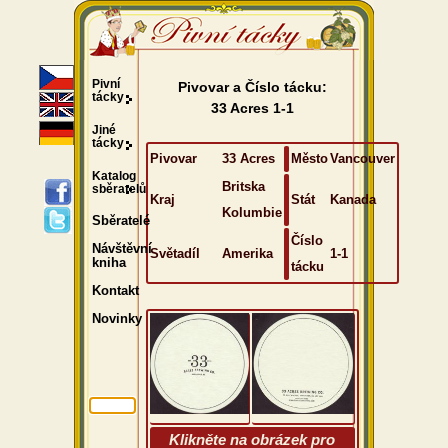
Pivní
Pivovar a Číslo tácku:
tácky
33 Acres 1-1
Jiné
tácky
Pivovar
33 Acres
Město
Vancouver
Katalog
Britska
sběratelů
Kraj
Stát
Kanada
Kolumbie
Sběratelé
Číslo
Návštěvní
Světadíl
Amerika
1-1
kniha
tácku
Kontakt
Novinky
Klikněte na obrázek pro