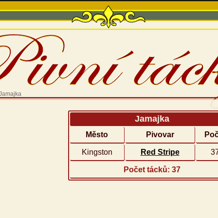
Jamajka
Jamajka
Město
Pivovar
Poč
Kingston
Red Stripe
3
Počet tácků: 37