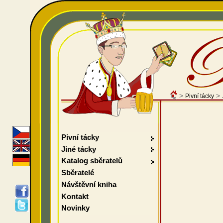
>
>
Pivní tácky
Pivní tácky
Jiné tácky
Katalog sběratelů
Sběratelé
Návštěvní kniha
Kontakt
Novinky