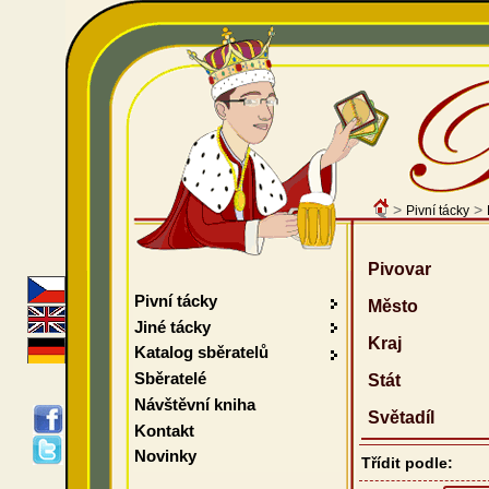
>
>
Pivní tácky
Pivovar
Pivní tácky
Město
Jiné tácky
Kraj
Katalog sběratelů
Sběratelé
Stát
Návštěvní kniha
Světadíl
Kontakt
Novinky
Třídit podle: