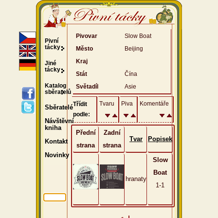
Pivovar
Slow Boat
Pivní
tácky
Město
Beijing
Kraj
Jiné
tácky
Stát
Čína
Katalog
Světadíl
Asie
sběratelů
Tvaru
Piva
Komentáře
Třídit
Sběratelé
podle:
Návštěvní
kniha
Přední
Zadní
Tvar
Popisek
Kontakt
strana
strana
Novinky
Slow
Boat
hranaty
1-1